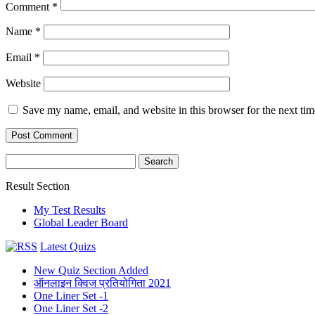
Comment
*
Name
*
Email
*
Website
Save my name, email, and website in this browser for the next ti
Search
for:
Result Section
My Test Results
Global Leader Board
Latest Quizs
New Quiz Section Added
ऑनलाइन क्विज प्रतियोगिता 2021
One Liner Set -1
One Liner Set -2