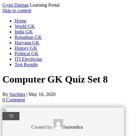
Gyan Darpan
Learning Portal
Skip to content
Home
World GK
India GK
Rajasthan GK
Haryana GK
History GK
Political GK
ITI Electrician
Test Results
Computer GK Quiz Set 8
By
Suchitra
|
May 16, 2020
0 Comment
%
70
Created by
Surendra