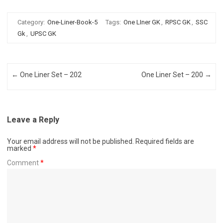
Category:
One-Liner-Book-5
Tags:
One LIner GK
,
RPSC GK
,
SSC
Gk
,
UPSC GK
Post navigation
←
One Liner Set – 202
One Liner Set – 200
→
Leave a Reply
Your email address will not be published.
Required fields are
marked
*
Comment
*