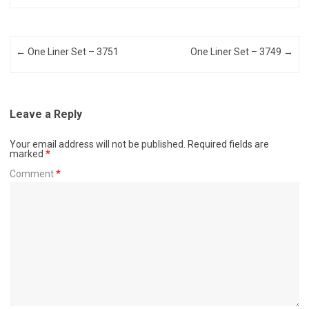
Post navigation
←
One Liner Set – 3751
One Liner Set – 3749
→
Leave a Reply
Your email address will not be published.
Required fields are
marked
*
Comment
*