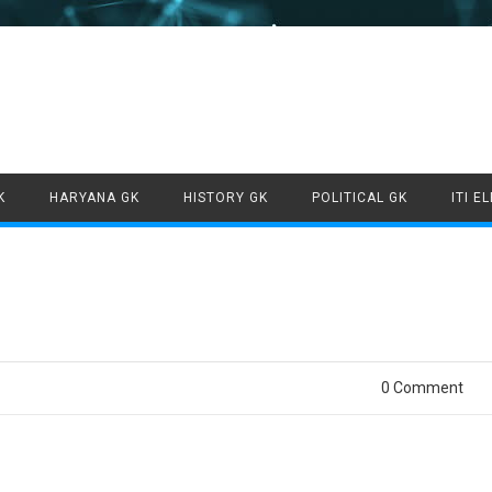
Skip to content
K
HARYANA GK
HISTORY GK
POLITICAL GK
ITI E
0 Comment