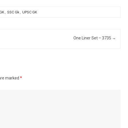
 GK
,
SSC Gk
,
UPSC GK
One Liner Set – 3735
→
 are marked
*