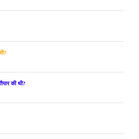
 थी?
 तैयार की थी?