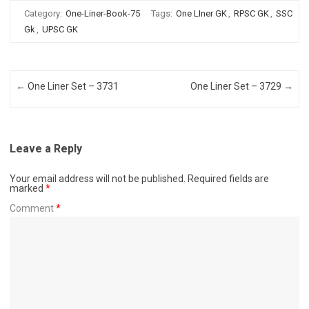
Category:
One-Liner-Book-75
Tags:
One LIner GK
,
RPSC GK
,
SSC
Gk
,
UPSC GK
Post navigation
←
One Liner Set – 3731
One Liner Set – 3729
→
Leave a Reply
Your email address will not be published.
Required fields are
marked
*
Comment
*