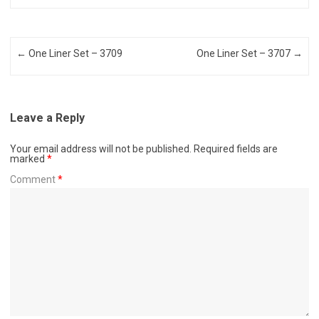
Post navigation
←
One Liner Set – 3709
One Liner Set – 3707
→
Leave a Reply
Your email address will not be published.
Required fields are
marked
*
Comment
*