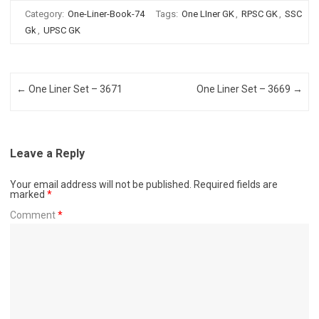
Category:
One-Liner-Book-74
Tags:
One LIner GK
,
RPSC GK
,
SSC
Gk
,
UPSC GK
Post navigation
←
One Liner Set – 3671
One Liner Set – 3669
→
Leave a Reply
Your email address will not be published.
Required fields are
marked
*
Comment
*