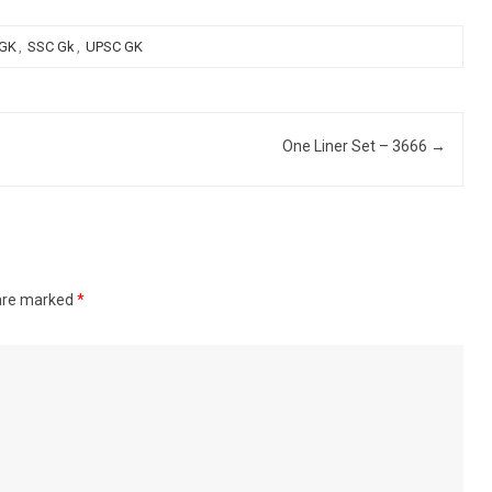
 GK
,
SSC Gk
,
UPSC GK
One Liner Set – 3666
→
 are marked
*