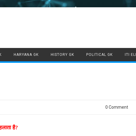
Skip to content
K
HARYANA GK
HISTORY GK
POLITICAL GK
ITI E
0 Comment
कहलाता है?