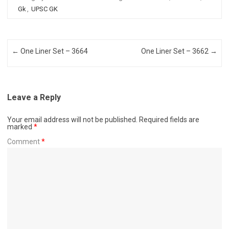
Gk
,
UPSC GK
Post navigation
←
One Liner Set – 3664
One Liner Set – 3662
→
Leave a Reply
Your email address will not be published.
Required fields are
marked
*
Comment
*