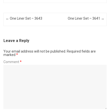
Post navigation
←
One Liner Set – 3643
One Liner Set – 3641
→
Leave a Reply
Your email address will not be published.
Required fields are
marked
*
Comment
*