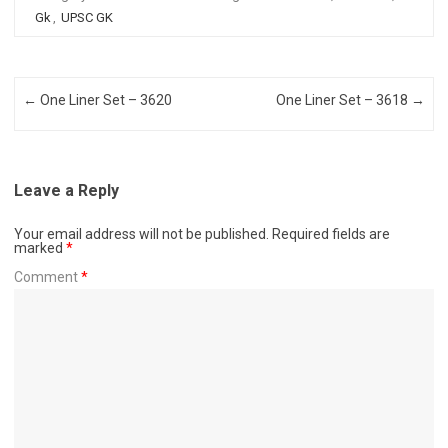
Gk
,
UPSC GK
Post navigation
←
One Liner Set – 3620
One Liner Set – 3618
→
Leave a Reply
Your email address will not be published.
Required fields are
marked
*
Comment
*