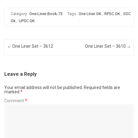
Category:
One-Liner-Book-73
Tags:
One LIner GK
,
RPSC GK
,
SSC
Gk
,
UPSC GK
Post navigation
←
One Liner Set – 3612
One Liner Set – 3610
→
Leave a Reply
Your email address will not be published.
Required fields are
marked
*
Comment
*