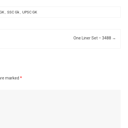
 GK
,
SSC Gk
,
UPSC GK
One Liner Set – 3488
→
 are marked
*