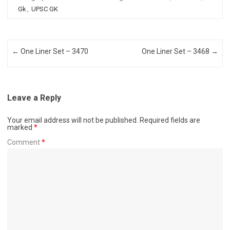
Gk
,
UPSC GK
Post navigation
←
One Liner Set – 3470
One Liner Set – 3468
→
Leave a Reply
Your email address will not be published.
Required fields are
marked
*
Comment
*