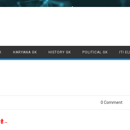
Skip to content
K
HARYANA GK
HISTORY GK
POLITICAL GK
ITI E
0 Comment
है –