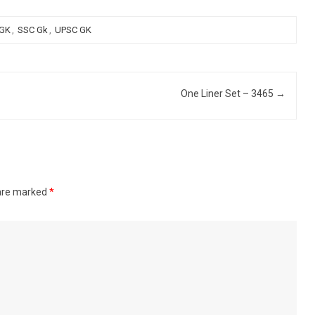
 GK
,
SSC Gk
,
UPSC GK
One Liner Set – 3465
→
 are marked
*