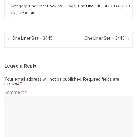
Category:
One-Liner-Book-69
Tags:
One LIner GK
,
RPSC GK
,
SSC
Gk
,
UPSC GK
Post navigation
←
One Liner Set – 3445
One Liner Set – 3443
→
Leave a Reply
Your email address will not be published.
Required fields are
marked
*
Comment
*