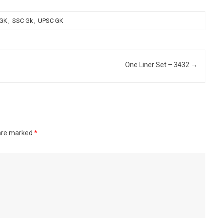
 GK
,
SSC Gk
,
UPSC GK
One Liner Set – 3432
→
 are marked
*