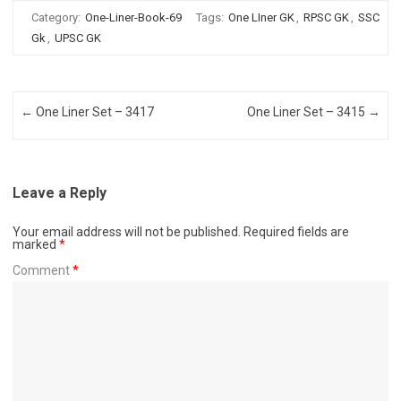
Category:
One-Liner-Book-69
Tags:
One LIner GK
,
RPSC GK
,
SSC
Gk
,
UPSC GK
Post navigation
←
One Liner Set – 3417
One Liner Set – 3415
→
Leave a Reply
Your email address will not be published.
Required fields are
marked
*
Comment
*