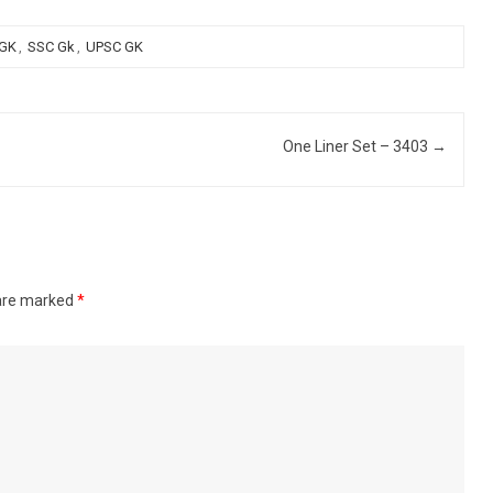
 GK
,
SSC Gk
,
UPSC GK
One Liner Set – 3403
→
 are marked
*