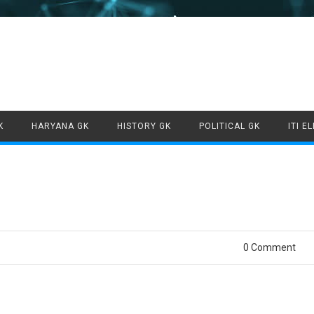
Skip to content
K
HARYANA GK
HISTORY GK
POLITICAL GK
ITI E
0 Comment