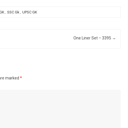
 GK
,
SSC Gk
,
UPSC GK
One Liner Set – 3395
→
 are marked
*