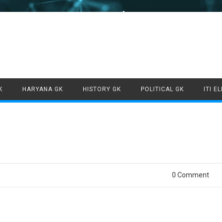
Skip to content
K
HARYANA GK
HISTORY GK
POLITICAL GK
ITI E
0 Comment