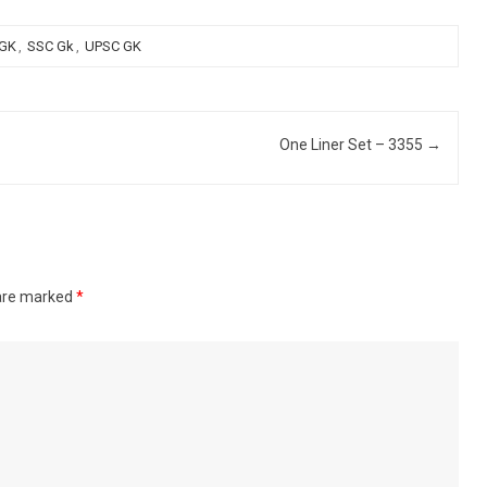
 GK
,
SSC Gk
,
UPSC GK
One Liner Set – 3355
→
 are marked
*