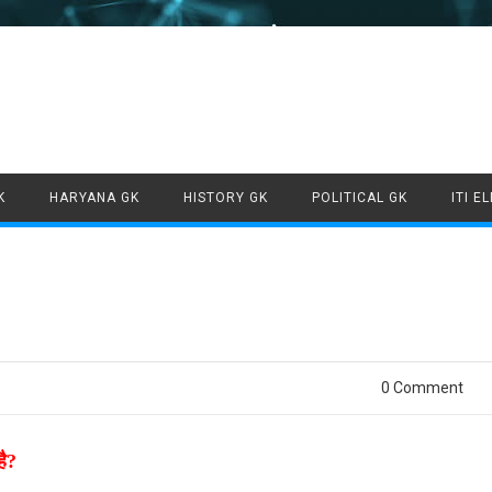
Skip to content
K
HARYANA GK
HISTORY GK
POLITICAL GK
ITI E
0 Comment
है?