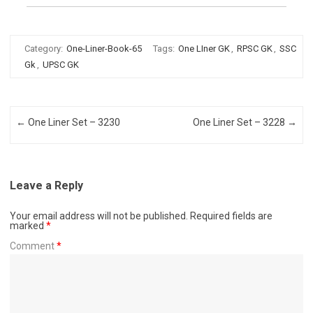
Category:
One-Liner-Book-65
Tags:
One LIner GK
,
RPSC GK
,
SSC
Gk
,
UPSC GK
Post navigation
←
One Liner Set – 3230
One Liner Set – 3228
→
Leave a Reply
Your email address will not be published.
Required fields are
marked
*
Comment
*