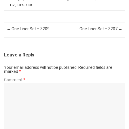
Gk
,
UPSC GK
Post navigation
←
One Liner Set – 3209
One Liner Set – 3207
→
Leave a Reply
Your email address will not be published.
Required fields are
marked
*
Comment
*