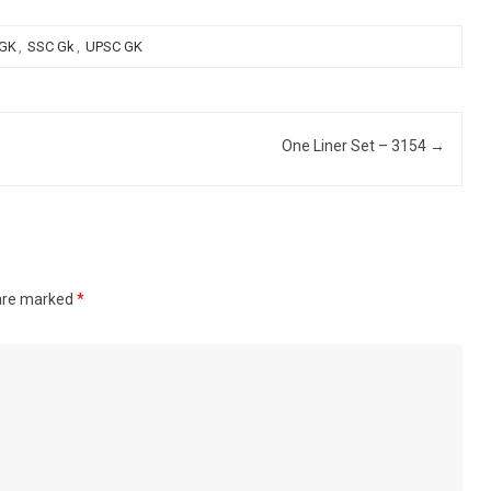
 GK
,
SSC Gk
,
UPSC GK
One Liner Set – 3154
→
 are marked
*