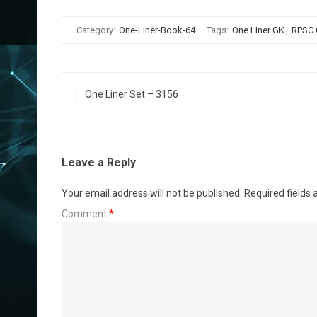
Category:
One-Liner-Book-64
Tags:
One LIner GK
,
RPSC
Post navigation
←
One Liner Set – 3156
Leave a Reply
Your email address will not be published.
Required fields
Comment
*