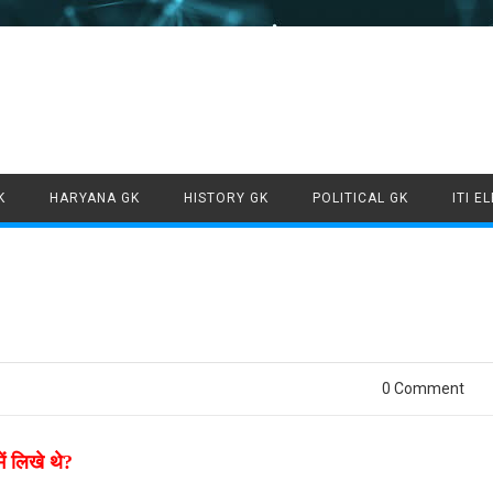
Skip to content
K
HARYANA GK
HISTORY GK
POLITICAL GK
ITI E
0 Comment
ं लिखे थे?