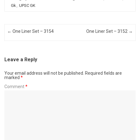
Gk
,
UPSC GK
Post navigation
←
One Liner Set – 3154
One Liner Set – 3152
→
Leave a Reply
Your email address will not be published.
Required fields are
marked
*
Comment
*