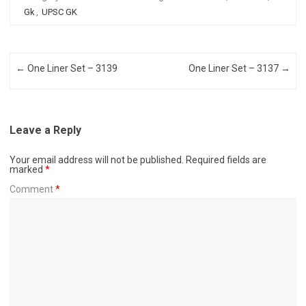
Gk
,
UPSC GK
Post navigation
←
One Liner Set – 3139
One Liner Set – 3137
→
Leave a Reply
Your email address will not be published.
Required fields are
marked
*
Comment
*