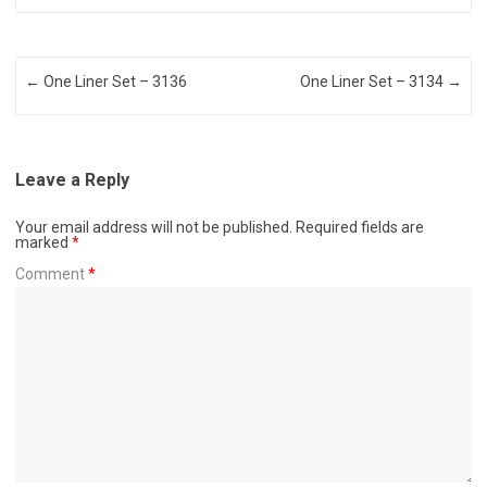
Post navigation
←
One Liner Set – 3136
One Liner Set – 3134
→
Leave a Reply
Your email address will not be published.
Required fields are
marked
*
Comment
*