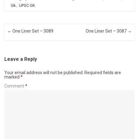
Gk
,
UPSC GK
Post navigation
←
One Liner Set – 3089
One Liner Set – 3087
→
Leave a Reply
Your email address will not be published.
Required fields are
marked
*
Comment
*