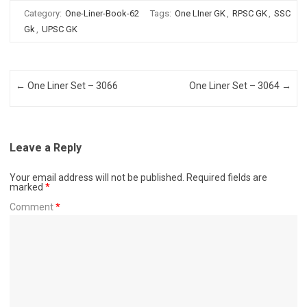
Category:
One-Liner-Book-62
Tags:
One LIner GK
,
RPSC GK
,
SSC
Gk
,
UPSC GK
Post navigation
←
One Liner Set – 3066
One Liner Set – 3064
→
Leave a Reply
Your email address will not be published.
Required fields are
marked
*
Comment
*