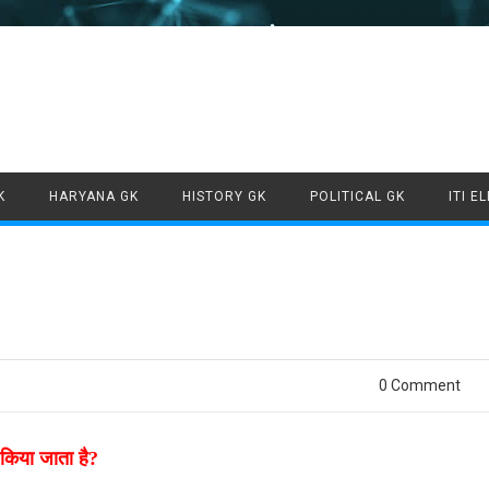
Skip to content
K
HARYANA GK
HISTORY GK
POLITICAL GK
ITI E
0 Comment
त किया जाता है?