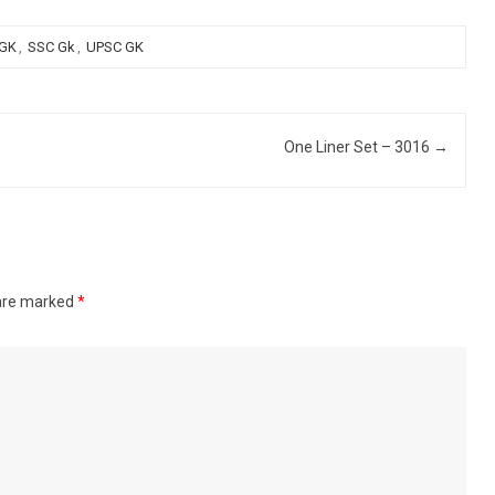
 GK
,
SSC Gk
,
UPSC GK
One Liner Set – 3016
→
 are marked
*