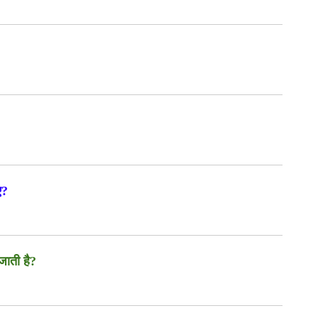
ए?
जाती है?