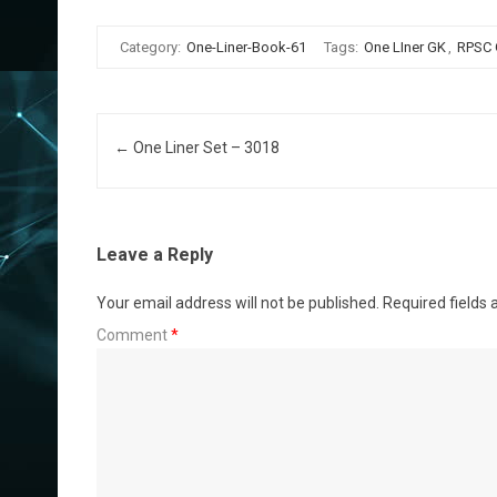
Category:
One-Liner-Book-61
Tags:
One LIner GK
,
RPSC
Post navigation
←
One Liner Set – 3018
Leave a Reply
Your email address will not be published.
Required fields
Comment
*