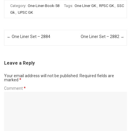
Category:
One-Liner-Book-58
Tags:
One LIner GK
,
RPSC GK
,
SSC
Gk
,
UPSC GK
Post navigation
←
One Liner Set – 2884
One Liner Set – 2882
→
Leave a Reply
Your email address will not be published.
Required fields are
marked
*
Comment
*