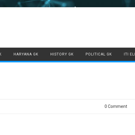
Skip to content
K
HARYANA GK
HISTORY GK
POLITICAL GK
ITI E
0 Comment