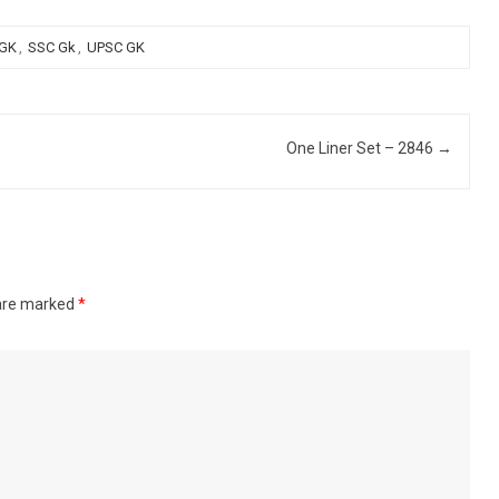
 GK
,
SSC Gk
,
UPSC GK
One Liner Set – 2846
→
 are marked
*