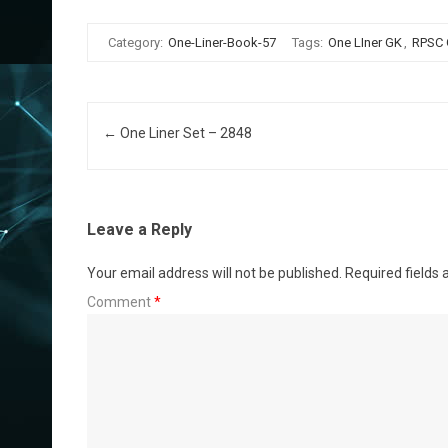
Category:
One-Liner-Book-57
Tags:
One LIner GK
,
RPSC
Post navigation
←
One Liner Set – 2848
Leave a Reply
Your email address will not be published.
Required fields
Comment
*