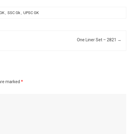
 GK
,
SSC Gk
,
UPSC GK
One Liner Set – 2821
→
 are marked
*