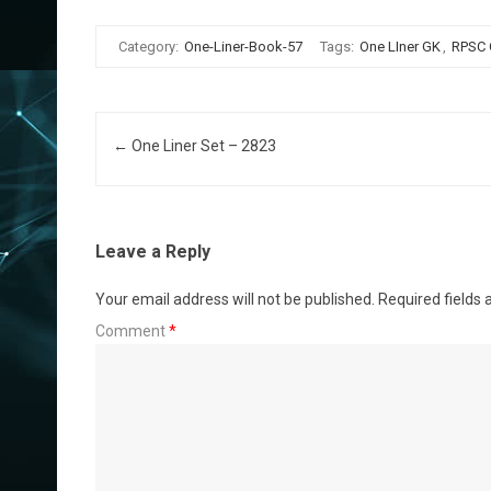
Category:
One-Liner-Book-57
Tags:
One LIner GK
,
RPSC
Post navigation
←
One Liner Set – 2823
Leave a Reply
Your email address will not be published.
Required fields
Comment
*