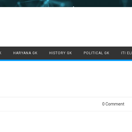
Skip to content
K
HARYANA GK
HISTORY GK
POLITICAL GK
ITI E
0 Comment