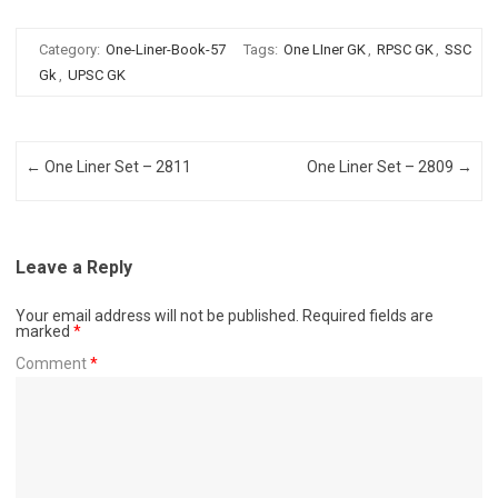
Category:
One-Liner-Book-57
Tags:
One LIner GK
,
RPSC GK
,
SSC
Gk
,
UPSC GK
Post navigation
←
One Liner Set – 2811
One Liner Set – 2809
→
Leave a Reply
Your email address will not be published.
Required fields are
marked
*
Comment
*