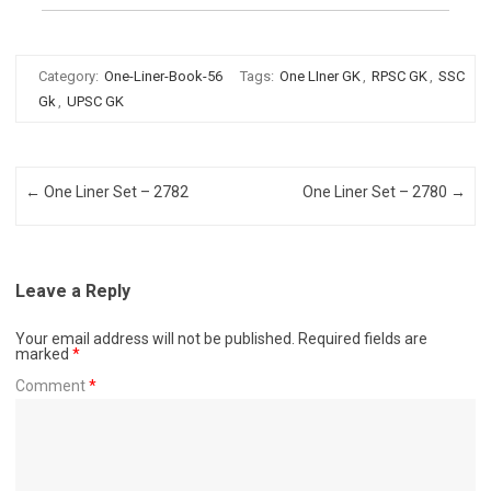
Category:
One-Liner-Book-56
Tags:
One LIner GK
,
RPSC GK
,
SSC
Gk
,
UPSC GK
Post navigation
←
One Liner Set – 2782
One Liner Set – 2780
→
Leave a Reply
Your email address will not be published.
Required fields are
marked
*
Comment
*