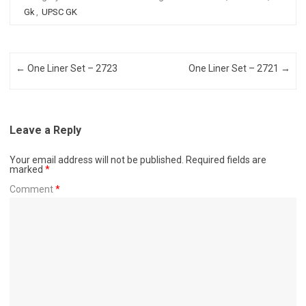
Gk
,
UPSC GK
Post navigation
←
One Liner Set – 2723
One Liner Set – 2721
→
Leave a Reply
Your email address will not be published.
Required fields are
marked
*
Comment
*