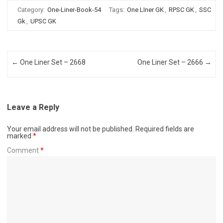
Category:
One-Liner-Book-54
Tags:
One LIner GK
,
RPSC GK
,
SSC
Gk
,
UPSC GK
Post navigation
←
One Liner Set – 2668
One Liner Set – 2666
→
Leave a Reply
Your email address will not be published.
Required fields are
marked
*
Comment
*