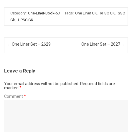
Category:
One-Liner-Book-53
Tags:
One LIner GK
,
RPSC GK
,
SSC
Gk
,
UPSC GK
Post navigation
←
One Liner Set – 2629
One Liner Set – 2627
→
Leave a Reply
Your email address will not be published.
Required fields are
marked
*
Comment
*