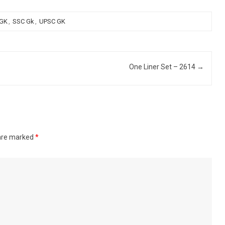
 GK
,
SSC Gk
,
UPSC GK
One Liner Set – 2614
→
 are marked
*