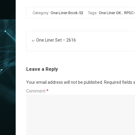
Category:
One-Liner-Book-53
Tags:
One LIner GK
,
RPSC
Post navigation
←
One Liner Set – 2616
Leave a Reply
Your email address will not be published.
Required fields
Comment
*