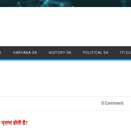
Skip to content
K
HARYANA GK
HISTORY GK
POLITICAL GK
ITI E
0 Comment
्राप्त होती है?