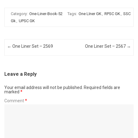
Category:
One-Liner-Book-52
Tags:
One LIner GK
,
RPSC GK
,
SSC
Gk
,
UPSC GK
Post navigation
←
One Liner Set – 2569
One Liner Set – 2567
→
Leave a Reply
Your email address will not be published.
Required fields are
marked
*
Comment
*