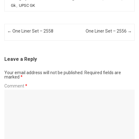
Gk
,
UPSC GK
Post navigation
←
One Liner Set – 2558
One Liner Set – 2556
→
Leave a Reply
Your email address will not be published.
Required fields are
marked
*
Comment
*