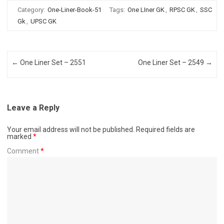
Category:
One-Liner-Book-51
Tags:
One LIner GK
,
RPSC GK
,
SSC
Gk
,
UPSC GK
Post navigation
←
One Liner Set – 2551
One Liner Set – 2549
→
Leave a Reply
Your email address will not be published.
Required fields are
marked
*
Comment
*