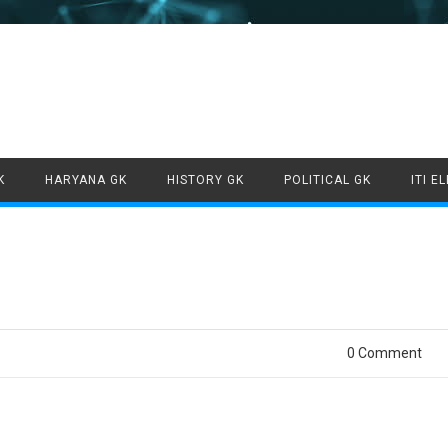
Skip to content
K
HARYANA GK
HISTORY GK
POLITICAL GK
ITI E
0 Comment