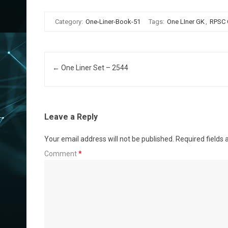
Category:
One-Liner-Book-51
Tags:
One LIner GK
,
RPSC
Post navigation
←
One Liner Set – 2544
Leave a Reply
Your email address will not be published.
Required fields
Comment
*