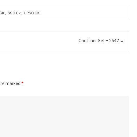
 GK
,
SSC Gk
,
UPSC GK
One Liner Set – 2542
→
 are marked
*