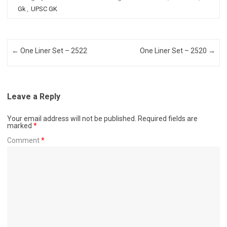
Gk
,
UPSC GK
Post navigation
←
One Liner Set – 2522
One Liner Set – 2520
→
Leave a Reply
Your email address will not be published.
Required fields are
marked
*
Comment
*