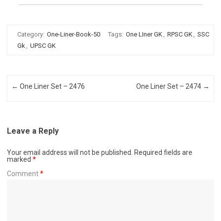
Category:
One-Liner-Book-50
Tags:
One LIner GK
,
RPSC GK
,
SSC
Gk
,
UPSC GK
Post navigation
←
One Liner Set – 2476
One Liner Set – 2474
→
Leave a Reply
Your email address will not be published.
Required fields are
marked
*
Comment
*