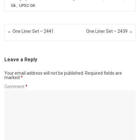
Gk
,
UPSC GK
Post navigation
←
One Liner Set – 2441
One Liner Set – 2439
→
Leave a Reply
Your email address will not be published.
Required fields are
marked
*
Comment
*