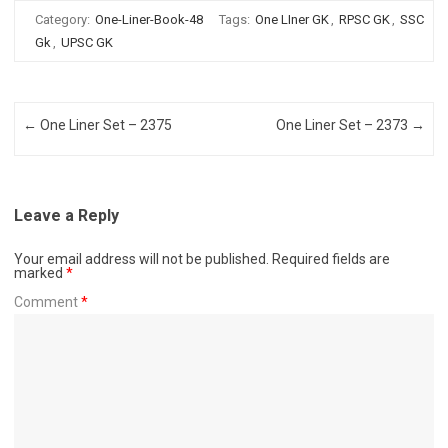
Category:
One-Liner-Book-48
Tags:
One LIner GK
,
RPSC GK
,
SSC
Gk
,
UPSC GK
Post navigation
←
One Liner Set – 2375
One Liner Set – 2373
→
Leave a Reply
Your email address will not be published.
Required fields are
marked
*
Comment
*