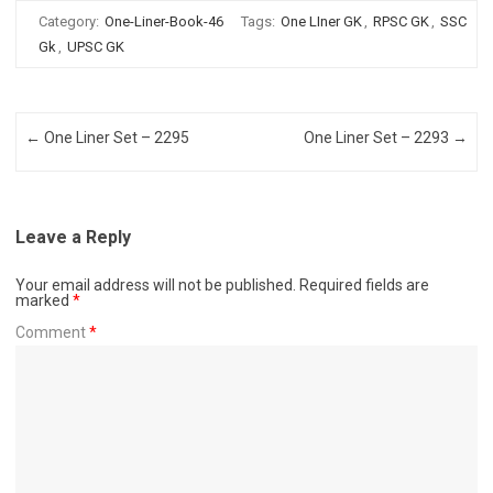
Category:
One-Liner-Book-46
Tags:
One LIner GK
,
RPSC GK
,
SSC
Gk
,
UPSC GK
Post navigation
←
One Liner Set – 2295
One Liner Set – 2293
→
Leave a Reply
Your email address will not be published.
Required fields are
marked
*
Comment
*