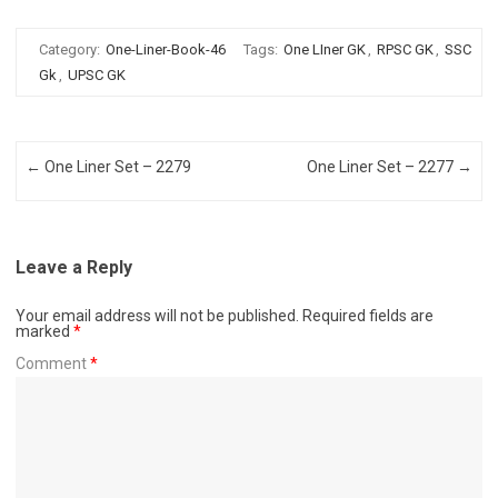
Category:
One-Liner-Book-46
Tags:
One LIner GK
,
RPSC GK
,
SSC
Gk
,
UPSC GK
Post navigation
←
One Liner Set – 2279
One Liner Set – 2277
→
Leave a Reply
Your email address will not be published.
Required fields are
marked
*
Comment
*